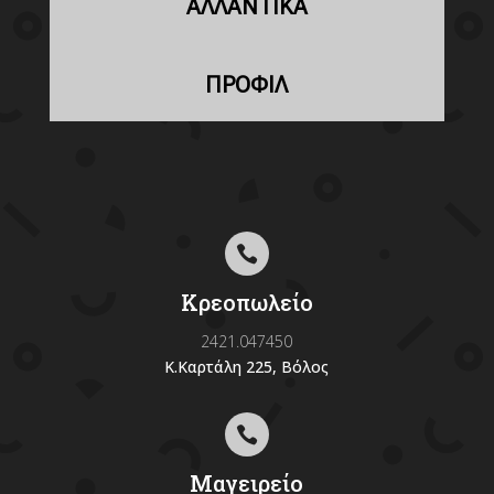
ΑΛΛΑΝΤΙΚΑ
ΠΡΟΦΙΛ

Κρεοπωλείο
2421.047450
Κ.Καρτάλη 225, Βόλος

Μαγειρείο