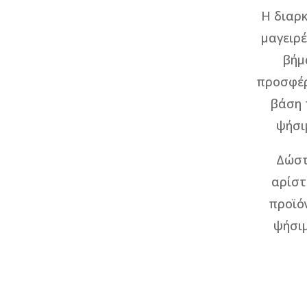
Η διαρκ
μαγειρ
βήμ
προσφέρ
βάση 
ψήσι
Δώστ
αρίστ
προϊόν
ψήσιμ