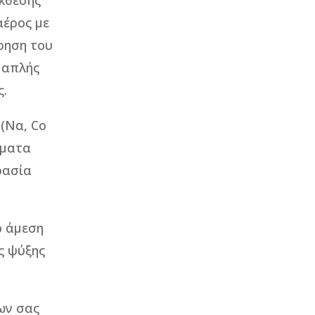
κθεσής
αέρος με
ρηση του
α απλής
ς.
(Να, Co
ήματα
ρασία
ο άμεση
ς ψύξης
ων σας