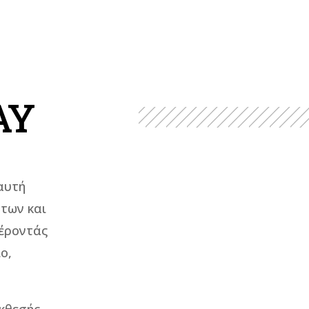
AY
αυτή
των και
φέροντάς
ο,
.