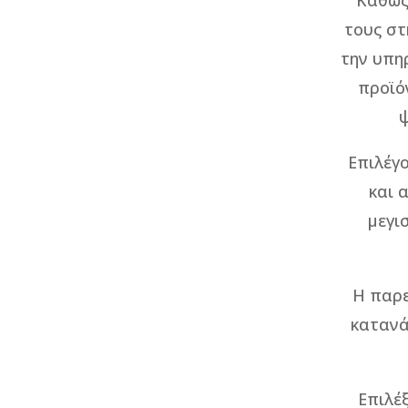
Καθώς
τους στ
την υπη
προϊόν
ψ
Επιλέγ
και 
μεγι
Η παρε
κατανά
Επιλέ