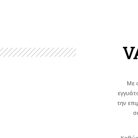
V
Με 
εγγυάτ
την επι
σ