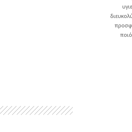
υγι
διευκολ
προσφέ
ποιό